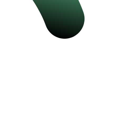
NOSSOS SERVIÇOS
SoftHealth
O melhor do humano e digital para a criação de
experiências únicas para Pacientes, Beneficiários
e Profissionais de Saúde.
SoftInova
Aguardando texto